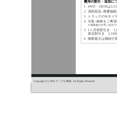
費用の割引・追加に
1.
4WD・1BOXは3
2.
消耗部品･廃棄物処
3.
トラックのWタイヤ
4.
引取･納車をご希望の
※身障者の方等ご自分で
5.
1ヶ月前割引き 1,0
来店割引き 2,100
6.
御家族又は御紹介割引
Copyright (C) 2020 アップル車検. All Rights Reserved.