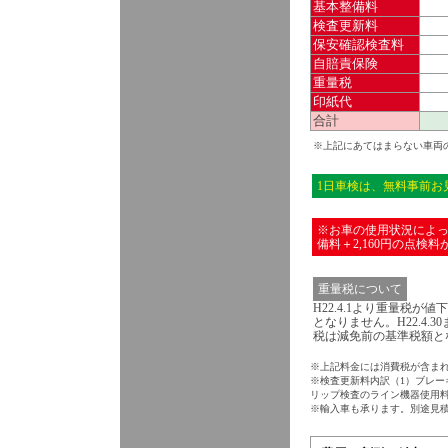
基本整備料
検査更新料
保安確認検査料
自賠責保険
重量税
印紙代
合計
※上記にあてはまらない車両
1日車検は、無料事前お
※お車の使用状況によ
備料＋2,160円の点
重量税について
H22.4.1より重量税
となりません。H22.4
税は減免前の基準税額と
※上記料金には消費税が含ま
※検査更新料内訳（1）ブレ
リップ検査のライン機器使用料¥
※輸入車も承ります。別途見