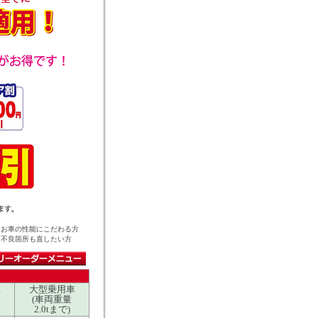
にお車の性能にこだわる方
に不良箇所も直したい方
車
大型乗用車
(車両重量
2.0tまで)