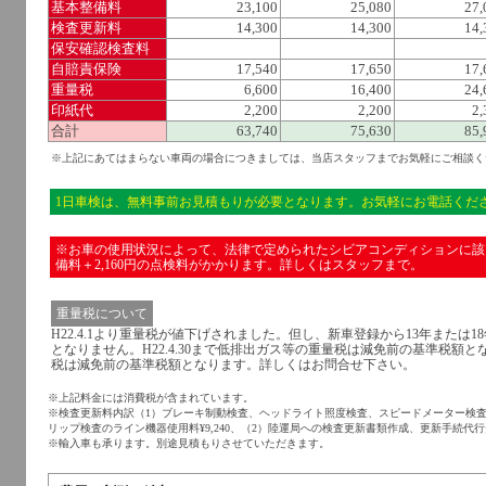
基本整備料
23,100
25,080
27,
検査更新料
14,300
14,300
14,
保安確認検査料
自賠責保険
17,540
17,650
17,
重量税
6,600
16,400
24,
印紙代
2,200
2,200
2,
合計
63,740
75,630
85,
※上記にあてはまらない車両の場合につきましては、当店スタッフまでお気軽にご相談く
1日車検は、無料事前お見積もりが必要となります。お気軽にお電話くだ
※お車の使用状況によって、法律で定められたシビアコンディションに該
備料＋2,160円の点検料がかかります。詳しくはスタッフまで。
重量税について
H22.4.1より重量税が値下げされました。但し、新車登録から13年または
となりません。H22.4.30まで低排出ガス等の重量税は減免前の基準税額
税は減免前の基準税額となります。詳しくはお問合せ下さい。
※上記料金には消費税が含まれています。
※検査更新料内訳（1）ブレーキ制動検査、ヘッドライト照度検査、スピードメーター検
リップ検査のライン機器使用料¥9,240、（2）陸運局への検査更新書類作成、更新手続代行費用
※輸入車も承ります。別途見積もりさせていただきます。