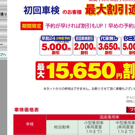
さら
同時
国産乗用車
小型乗用車
中型乗用
車種
軽自動車
(車両重量
(車両重量
1.0tまで)
1.5tまで)