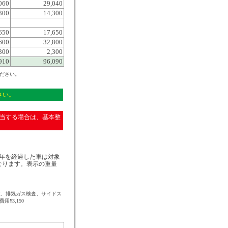
060
29,040
300
14,300
650
17,650
600
32,800
300
2,300
910
96,090
ださい。
さい。
当する場合は、基本整
18年を経過した車は対象
となります。表示の重量
査、排気ガス検査、サイドス
¥3,150