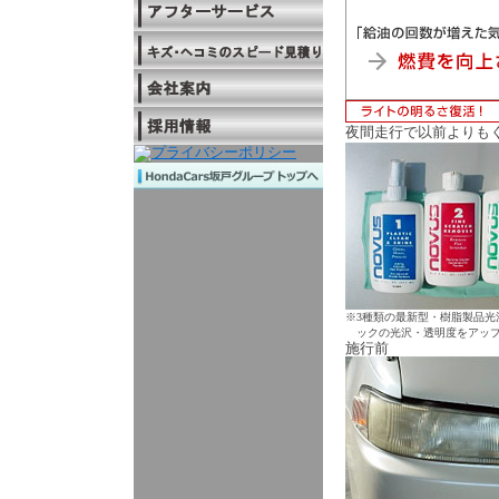
夜間走行で以前よりも
※
3種類の最新型・樹脂製品
ックの光沢・透明度をアッ
施行前